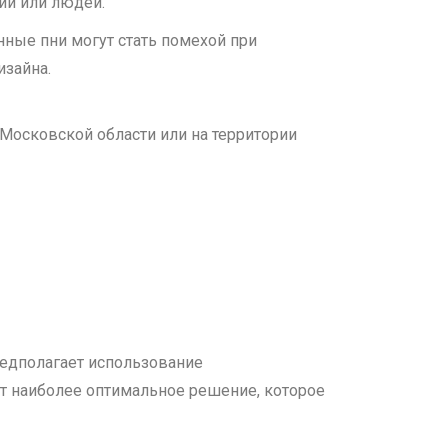
ий или людей.
нные пни могут стать помехой при
изайна.
Московской области или на территории
редполагает использование
т наиболее оптимальное решение, которое