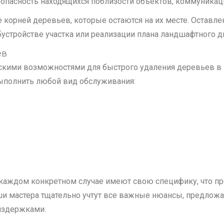
зопасность находящихся поблизости объектов, коммуникац
е корней деревьев, которые остаются на их месте. Оставле
устройстве участка или реализации плана ландшафтного д
ев
скими возможностями для быстрого удаления деревьев в 
ыполнить любой вид обслуживания:
 каждом конкретном случае имеют свою специфику, что п
ши мастера тщательно учтут все важные нюансы, предложа
издержками.