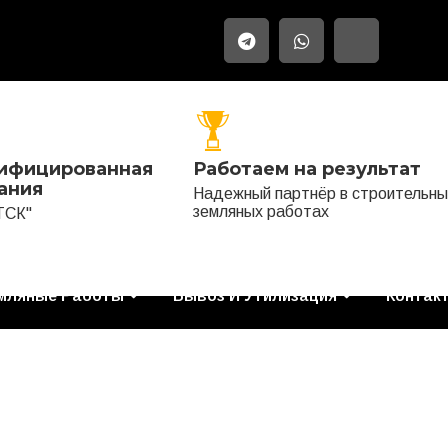
ифицированная
Работаем на результат
ания
Надежный партнёр в строительны
земляных работах
ТСК"
мляные Работы
Вывоз И Утилизация
Контак