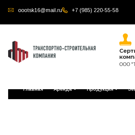
oootsk16@mail.ru
+7 (985) 220-55-58
Серт
комп
ООО "
Главная
Аренда
Продукция
Зе