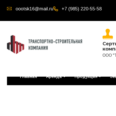
oootsk16@mail.ru
+7 (985) 220-55-58
Серт
комп
ООО "
Главная
Аренда
Продукция
Зе