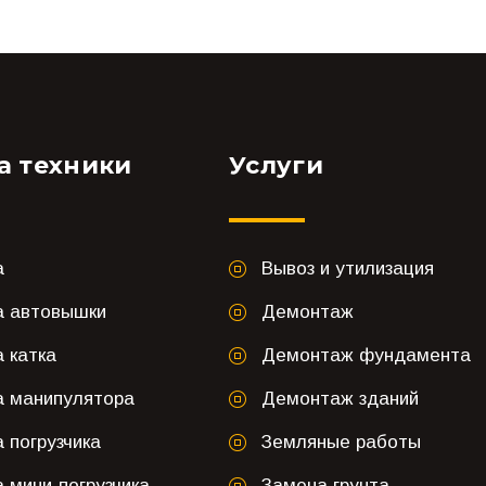
а техники
Услуги
а
Вывоз и утилизация
а автовышки
Демонтаж
 катка
Демонтаж фундамента
а манипулятора
Демонтаж зданий
 погрузчика
Земляные работы
 мини-погрузчика
Замена грунта