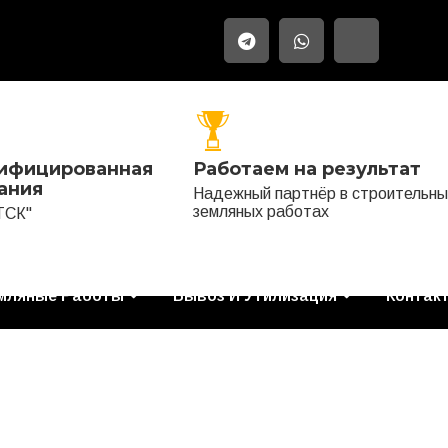
ифицированная
Работаем на результат
ания
Надежный партнёр в строительны
земляных работах
ТСК"
мляные Работы
Вывоз И Утилизация
Контак